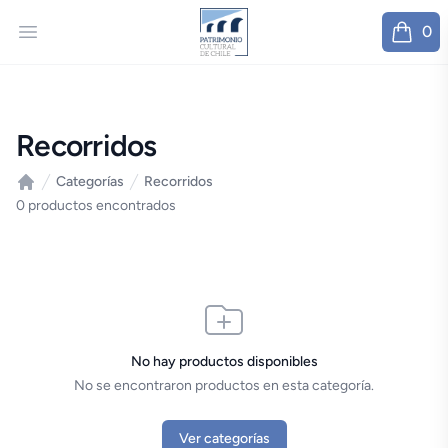
Patrimonio
Open menu
0
items in
Recorridos
Categorías
Recorridos
Inicio
0 productos encontrados
No hay productos disponibles
No se encontraron productos en esta categoría.
Ver categorías